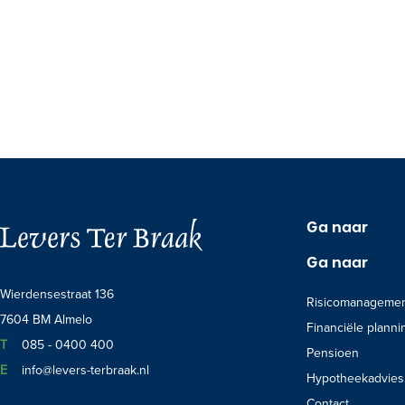
Ga naar
Ga naar
Wierdensestraat 136
Risicomanageme
7604 BM Almelo
Financiële planni
Telefoon:
T
085 - 0400 400
Pensioen
E-mail:
E
info@levers-terbraak.nl
Hypotheekadvies
Contact