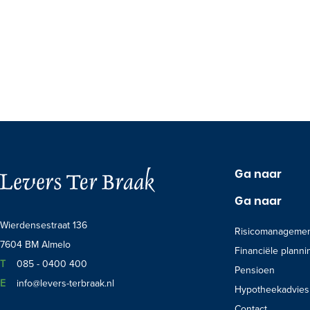
Ga naar
Ga naar
Wierdensestraat 136
Risicomanageme
7604 BM Almelo
Financiële planni
Telefoon:
T
085 - 0400 400
Pensioen
E-mail:
E
info@levers-terbraak.nl
Hypotheekadvies
Contact