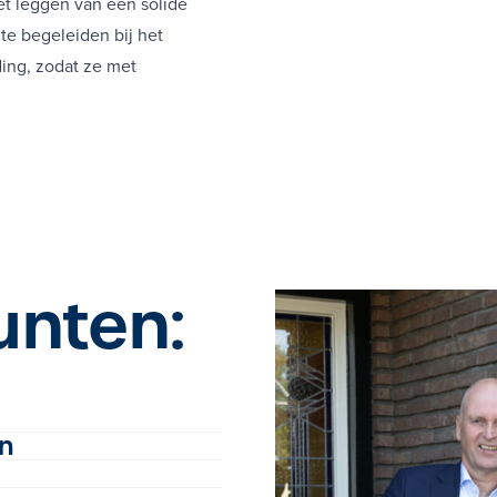
t leggen van een solide
RISICO-ADVISEURS • FINANCEEL PLANNERS • PEN
RISICO-ADVISEURS • FINANCEEL PLANNERS • PENSIOE
te begeleiden bij het
CO-ADVISEURS • FINANCEEL PLANNERS • PENSIOENCONSU
RISICO-ADVISEURS • FINANCEEL PLANNERS • PENSI
ing, zodat ze met
ISICO-ADVISEURS • FINANCEEL PLANNERS • PENSIOENCO
RISICO-ADVISEURS • FINANCEEL PLANNERS • PENSIO
ICO-ADVISEURS • FINANCEEL PLANNERS • PENSIOENCONS
RISICO-ADVISEURS • FINANCEEL PLANNERS • PEN
RISICO-ADVISEURS • FINANCEEL PLANNERS • PENSIOE
CO-ADVISEURS • FINANCEEL PLANNERS • PENSIOENCONSU
RISICO-ADVISEURS • FINANCEEL PLANNERS • PENSI
ISICO-ADVISEURS • FINANCEEL PLANNERS • PENSIOENCO
RISICO-ADVISEURS • FINANCEEL PLANNERS • PENSIO
ICO-ADVISEURS • FINANCEEL PLANNERS • PENSIOENCONS
RISICO-ADVISEURS • FINANCEEL PLANNERS • PEN
RISICO-ADVISEURS • FINANCEEL PLANNERS • PENSIOE
CO-ADVISEURS • FINANCEEL PLANNERS • PENSIOENCONSU
RISICO-ADVISEURS • FINANCEEL PLANNERS • PENSI
ISICO-ADVISEURS • FINANCEEL PLANNERS • PENSIOENCO
unten:
RISICO-ADVISEURS • FINANCEEL PLANNERS • PENSIO
ICO-ADVISEURS • FINANCEEL PLANNERS • PENSIOENCONS
RISICO-ADVISEURS • FINANCEEL PLANNERS • PEN
RISICO-ADVISEURS • FINANCEEL PLANNERS • PENSIOE
CO-ADVISEURS • FINANCEEL PLANNERS • PENSIOENCONSU
jn