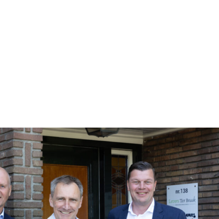
SIOENCONSULTANTS • RISICO-ADVISEURS • FINANCEEL P
NCONSULTANTS • RISICO-ADVISEURS • FINANCEEL PLANN
LTANTS • RISICO-ADVISEURS • FINANCEEL PLANNERS • 
OENCONSULTANTS • RISICO-ADVISEURS • FINANCEEL PLA
NSULTANTS • RISICO-ADVISEURS • FINANCEEL PLANNERS
ENCONSULTANTS • RISICO-ADVISEURS • FINANCEEL PLA
ULTANTS • RISICO-ADVISEURS • FINANCEEL PLANNERS 
SIOENCONSULTANTS • RISICO-ADVISEURS • FINANCEEL P
NCONSULTANTS • RISICO-ADVISEURS • FINANCEEL PLANN
LTANTS • RISICO-ADVISEURS • FINANCEEL PLANNERS • 
OENCONSULTANTS • RISICO-ADVISEURS • FINANCEEL PLA
NSULTANTS • RISICO-ADVISEURS • FINANCEEL PLANNERS
ENCONSULTANTS • RISICO-ADVISEURS • FINANCEEL PLA
ULTANTS • RISICO-ADVISEURS • FINANCEEL PLANNERS 
SIOENCONSULTANTS • RISICO-ADVISEURS • FINANCEEL P
NCONSULTANTS • RISICO-ADVISEURS • FINANCEEL PLANN
LTANTS • RISICO-ADVISEURS • FINANCEEL PLANNERS • 
OENCONSULTANTS • RISICO-ADVISEURS • FINANCEEL PLA
NSULTANTS • RISICO-ADVISEURS • FINANCEEL PLANNERS
ENCONSULTANTS • RISICO-ADVISEURS • FINANCEEL PLA
ULTANTS • RISICO-ADVISEURS • FINANCEEL PLANNERS 
SIOENCONSULTANTS • RISICO-ADVISEURS • FINANCEEL P
NCONSULTANTS • RISICO-ADVISEURS • FINANCEEL PLANN
LTANTS • RISICO-ADVISEURS • FINANCEEL PLANNERS • 