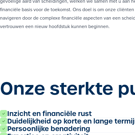
gevoelige aard van scheidingen, werken we samen met u aan he
financiële basis voor de toekomst. Ons doel is om onze cliënten 
RISI
navigeren door de complexe financiële aspecten van een scheid
R
vertrouwen een nieuw hoofdstuk kunnen beginnen.
RIS
RISI
R
RIS
RISI
R
Onze sterkte p
RIS
RISI
Inzicht en financiële rust
Duidelijkheid op korte en lange termi
Persoonlijke benadering