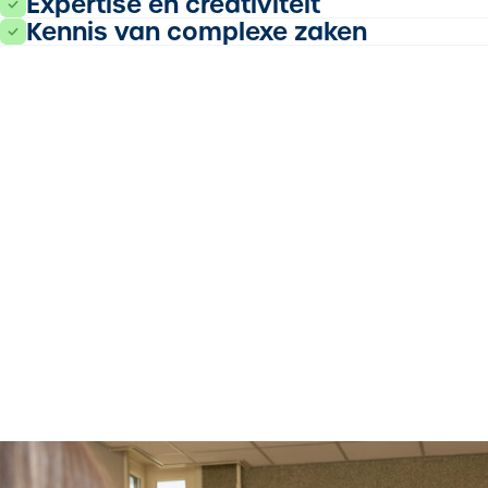
Expertise en creativiteit
Kennis van complexe zaken
RISI
RISICO-AD
RISICO-ADVISEU