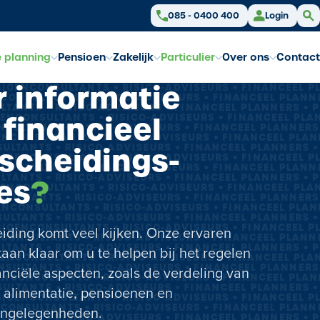
085 - 0400 400
Login
e planning
Pensioen
Zakelijk
Particulier
Over ons
Contact
 informatie
SIOENCONSULTANTS • RISICO-ADVISEURS • FINANCEEL P
NCONSULTANTS • RISICO-ADVISEURS • FINANCEEL PLANN
LTANTS • RISICO-ADVISEURS • FINANCEEL PLANNERS • 
 financieel
OENCONSULTANTS • RISICO-ADVISEURS • FINANCEEL PLA
NSULTANTS • RISICO-ADVISEURS • FINANCEEL PLANNERS
ENCONSULTANTS • RISICO-ADVISEURS • FINANCEEL PLA
ULTANTS • RISICO-ADVISEURS • FINANCEEL PLANNERS 
scheidings­
SIOENCONSULTANTS • RISICO-ADVISEURS • FINANCEEL P
NCONSULTANTS • RISICO-ADVISEURS • FINANCEEL PLANN
LTANTS • RISICO-ADVISEURS • FINANCEEL PLANNERS • 
es
?
OENCONSULTANTS • RISICO-ADVISEURS • FINANCEEL PLA
NSULTANTS • RISICO-ADVISEURS • FINANCEEL PLANNERS
ENCONSULTANTS • RISICO-ADVISEURS • FINANCEEL PLA
ULTANTS • RISICO-ADVISEURS • FINANCEEL PLANNERS 
SIOENCONSULTANTS • RISICO-ADVISEURS • FINANCEEL P
eiding komt veel kijken. Onze ervaren
NCONSULTANTS • RISICO-ADVISEURS • FINANCEEL PLANN
LTANTS • RISICO-ADVISEURS • FINANCEEL PLANNERS • 
taan klaar om u te helpen bij het regelen
OENCONSULTANTS • RISICO-ADVISEURS • FINANCEEL PLA
NSULTANTS • RISICO-ADVISEURS • FINANCEEL PLANNERS
nanciële aspecten, zoals de verdeling van
ENCONSULTANTS • RISICO-ADVISEURS • FINANCEEL PLA
ULTANTS • RISICO-ADVISEURS • FINANCEEL PLANNERS 
, alimentatie, pensioenen en
SIOENCONSULTANTS • RISICO-ADVISEURS • FINANCEEL P
NCONSULTANTS • RISICO-ADVISEURS • FINANCEEL PLANN
angelegenheden.
LTANTS • RISICO-ADVISEURS • FINANCEEL PLANNERS • 