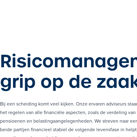
R
RIS
RISI
R
RIS
Risicomanage
RISI
R
grip op de zaa
RIS
RISI
R
Bij een scheiding komt veel kijken. Onze ervaren adviseurs staan
RIS
het regelen van alle financiële aspecten, zoals de verdeling van 
RISI
pensioenen en belastingaangelegenheden. We streven naar een 
R
beide partijen financieel stabiel de volgende levensfase in help
RIS