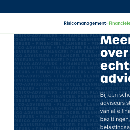
Risicomanagement
Financiël
Meer
RISICO-ADVISEURS • FINANCEEL PLANNERS • PEN
RISICO-ADVISEURS • FINANCEEL PLANNERS • PENSIOE
CO-ADVISEURS • FINANCEEL PLANNERS • PENSIOENCONSU
over
RISICO-ADVISEURS • FINANCEEL PLANNERS • PENSI
ISICO-ADVISEURS • FINANCEEL PLANNERS • PENSIOENCO
RISICO-ADVISEURS • FINANCEEL PLANNERS • PENSIO
ICO-ADVISEURS • FINANCEEL PLANNERS • PENSIOENCONS
echt
RISICO-ADVISEURS • FINANCEEL PLANNERS • PEN
RISICO-ADVISEURS • FINANCEEL PLANNERS • PENSIOE
CO-ADVISEURS • FINANCEEL PLANNERS • PENSIOENCONSU
advi
RISICO-ADVISEURS • FINANCEEL PLANNERS • PENSI
ISICO-ADVISEURS • FINANCEEL PLANNERS • PENSIOENCO
RISICO-ADVISEURS • FINANCEEL PLANNERS • PENSIO
ICO-ADVISEURS • FINANCEEL PLANNERS • PENSIOENCONS
RISICO-ADVISEURS • FINANCEEL PLANNERS • PEN
Bij een sch
RISICO-ADVISEURS • FINANCEEL PLANNERS • PENSIOE
CO-ADVISEURS • FINANCEEL PLANNERS • PENSIOENCONSU
adviseurs s
RISICO-ADVISEURS • FINANCEEL PLANNERS • PENSI
ISICO-ADVISEURS • FINANCEEL PLANNERS • PENSIOENCO
van alle fi
RISICO-ADVISEURS • FINANCEEL PLANNERS • PENSIO
ICO-ADVISEURS • FINANCEEL PLANNERS • PENSIOENCONS
bezittingen
RISICO-ADVISEURS • FINANCEEL PLANNERS • PEN
RISICO-ADVISEURS • FINANCEEL PLANNERS • PENSIOE
belastinga
CO-ADVISEURS • FINANCEEL PLANNERS • PENSIOENCONSU