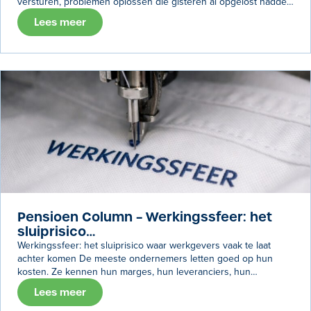
versturen, problemen oplossen die gisteren al opgelost hadden
moeten zijn… Het hoort er allemaal bij.
Lees meer
Pensioen Column – Werkingssfeer: het
sluiprisico…
Werkingssfeer: het sluiprisico waar werkgevers vaak te laat
achter komen De meeste ondernemers letten goed op hun
kosten. Ze kennen hun marges, hun leveranciers, hun
personeel. Maar er is één risico dat toch steeds weer
Lees meer
onverwacht opduikt: de werkingssfeer van