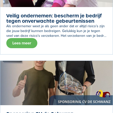
Veilig ondernemen: bescherm je bedrijf
tegen onverwachte gebeurtenissen
Als ondernemer weet je als geen ander dat er altijd risico’s zijn
die jouw bedrijf kunnen bedreigen. Gelukkig kun je je tegen
veel van deze risico’s verzekeren. Het verzekeren van je bedrijf
geeft je gemoedsrust en financiële bescherming, waardoor je
Lees meer
onderneming kan blijven draaien, zelfs als er onverwachte
gebeurtenissen plaatsvinden.