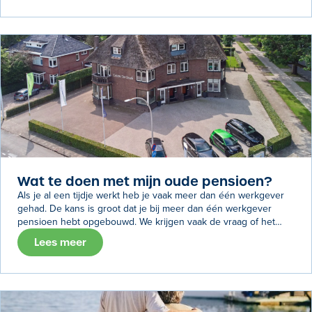
Wat te doen met mijn oude pensioen?
Als je al een tijdje werkt heb je vaak meer dan één werkgever
gehad. De kans is groot dat je bij meer dan één werkgever
pensioen hebt opgebouwd. We krijgen vaak de vraag of het
mogelijk is om deze pensioenpotjes samen te voegen. Daar
Lees meer
geven we graag antwoord op.