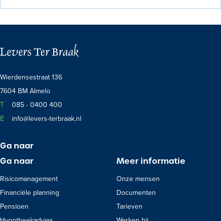
bedrijfstakpensioenfondsen.
Wierdensestraat 136
7604 BM Almelo
Telefoon:
T
085 - 0400 400
E-mail:
E
info@levers-terbraak.nl
Ga naar
Ga naar
Meer informatie
Risicomanagement
Onze mensen
Financiële planning
Documenten
Pensioen
Tarieven
Hypotheekadvies
Werken bij