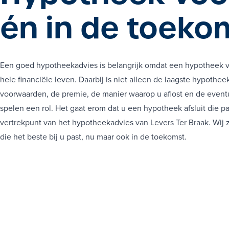
én in de toeko
RISI
R
RIS
Een goed hypotheekadvies is belangrijk omdat een hypotheek v
RISI
hele financiële leven. Daarbij is niet alleen de laagste hypothee
R
voorwaarden, de premie, de manier waarop u aflost en de eventue
RIS
spelen een rol. Het gaat erom dat u een hypotheek afsluit die pa
RISI
vertrekpunt van het hypotheekadvies van Levers Ter Braak. Wij
R
die het beste bij u past, nu maar ook in de toekomst.
RIS
RISI