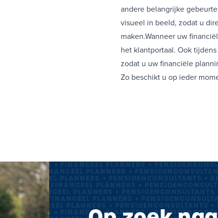
andere belangrijke gebeurten
visueel in beeld, zodat u dir
maken.Wanneer uw financiële
het klantportaal. Ook tijde
zodat u uw financiële plannin
Zo beschikt u op ieder mome
CO-ADVISEURS • FINANCEEL PLANNERS • PENSIOENCONSU
VISEURS • FINANCEEL PLANNERS • PENSIOENCONSULTAN
RS • FINANCEEL PLANNERS • PENSIOENCONSULTANTS • R
-ADVISEURS • FINANCEEL PLANNERS • PENSIOENCONSULT
EURS • FINANCEEL PLANNERS • PENSIOENCONSULTANTS 
ADVISEURS • FINANCEEL PLANNERS • PENSIOENCONSULTA
URS • FINANCEEL PLANNERS • PENSIOENCONSULTANTS • 
Op zoek naa
CO-ADVISEURS • FINANCEEL PLANNERS • PENSIOENCONSU