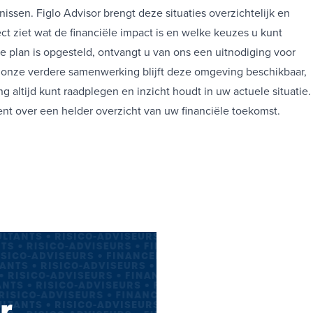
issen. Figlo Advisor brengt deze situaties overzichtelijk en
ect ziet wat de financiële impact is en welke keuzes u kunt
 plan is opgesteld, ontvangt u van ons een uitnodiging voor
ns onze verdere samenwerking blijft deze omgeving beschikbaar,
g altijd kunt raadplegen en inzicht houdt in uw actuele situatie.
nt over een helder overzicht van uw financiële toekomst.
LTANTS • RISICO-ADVISEURS • FINANCEEL PLANNERS • 
TS • RISICO-ADVISEURS • FINANCEEL PLANNERS • PENS
ISICO-ADVISEURS • FINANCEEL PLANNERS • PENSIOENCO
ANTS • RISICO-ADVISEURS • FINANCEEL PLANNERS • PE
• RISICO-ADVISEURS • FINANCEEL PLANNERS • PENSIOE
NTS • RISICO-ADVISEURS • FINANCEEL PLANNERS • PEN
RISICO-ADVISEURS • FINANCEEL PLANNERS • PENSIOEN
r
LTANTS • RISICO-ADVISEURS • FINANCEEL PLANNERS • 